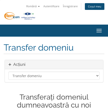
Română
Autentificare
Înregistrare
Coșul meu
Navig
Transfer domeniu
Acțiuni
Transferați domeniul
dumneavoastră cu noi