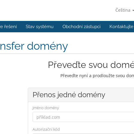
Čeština
e řešení
Stav systému
Obchodní zástupci
Kontaktujte
ansfer domény
Převeďte svou dom
Převeďte nyní a prodloužte svou dom
Přenos jedné domény
Jméno domény
Autorizační kód