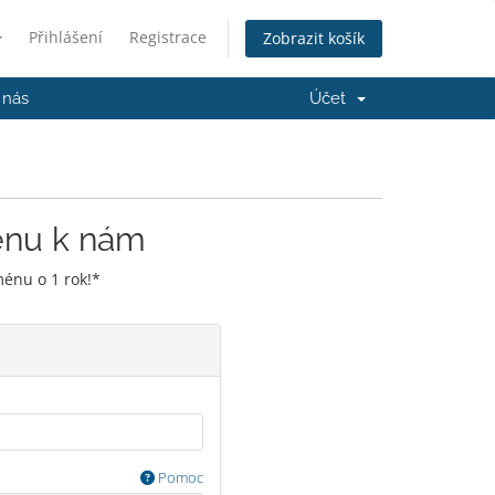
Přihlášení
Registrace
Zobrazit košík
 nás
Účet
énu k nám
énu o 1 rok!*
Pomoc