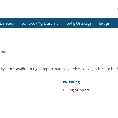
 Bankası
Sunucu/Ağ Durumu
Satış Ortaklığı
İletişim
önder
sanız, aşağıdan ilgili departmanı seçerek destek için bizlere bild
Billing
Billing Support