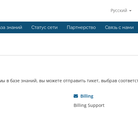
Русский
за знаний
Статус сети
Партнерство
Связь с нами
ы в базе знаний, вы можете отправить тикет, выбрав соответ
Billing
Billing Support