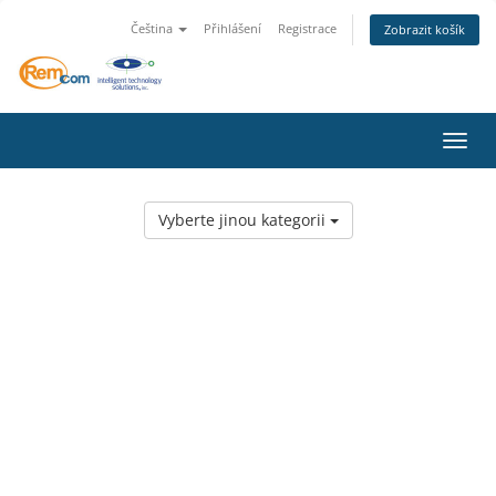
Čeština
Přihlášení
Registrace
Zobrazit košík
Přepn
Vyberte jinou kategorii