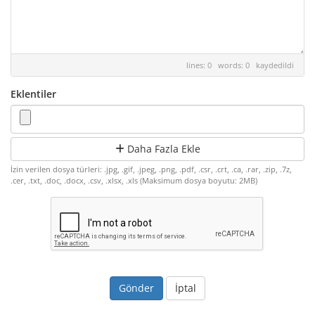
lines: 0 words: 0
kaydedildi
Eklentiler
Daha Fazla Ekle
İzin verilen dosya türleri: .jpg, .gif, .jpeg, .png, .pdf, .csr, .crt, .ca, .rar, .zip, .7z,
.cer, .txt, .doc, .docx, .csv, .xlsx, .xls (Maksimum dosya boyutu: 2MB)
İptal