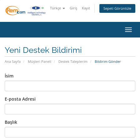
Türkçe
Giriş
Kayıt
Sepeti Görüntüle
Gezin
Yeni Destek Bildirimi
Ana Sayfa
Müşteri Paneli
Destek Taleplerim
Bildirim Gönder
İsim
E-posta Adresi
Başlık