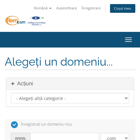
Română
Autentificare
Înregistrare
Coșul meu
Navig
Alegeți un domeniu...
Acțiuni
Înregistrați un domeniu nou
www.