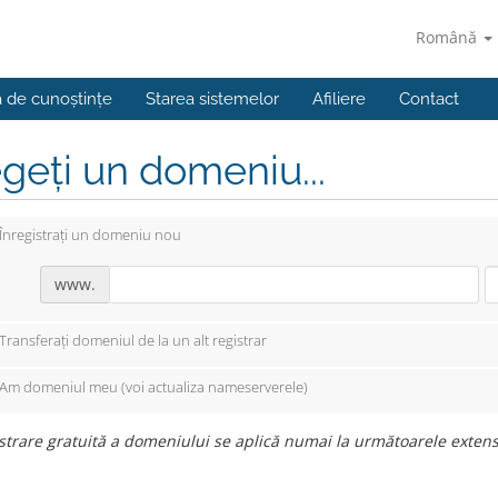
Română
a de cunoștințe
Starea sistemelor
Afiliere
Contact
geți un domeniu...
Înregistrați un domeniu nou
www.
Transferați domeniul de la un alt registrar
Am domeniul meu (voi actualiza nameserverele)
strare gratuită a domeniului se aplică numai la următoarele extensii: 