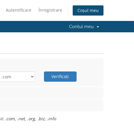
Autentificare
Înregistrare
Coșul meu
Contul meu
Verificați
.com, .net, .org, .biz, .info