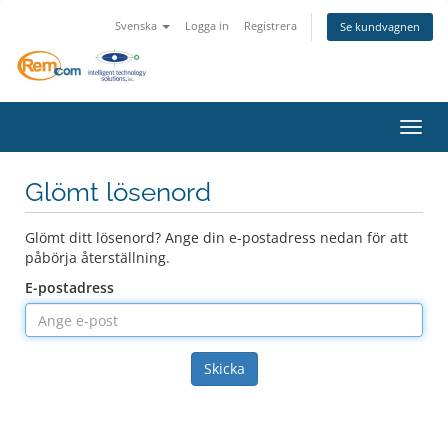
Svenska
Logga in
Registrera
Se kundvagnen
Växla
Glömt lösenord
Glömt ditt lösenord? Ange din e-postadress nedan för att
påbörja återställning.
E-postadress
Skicka