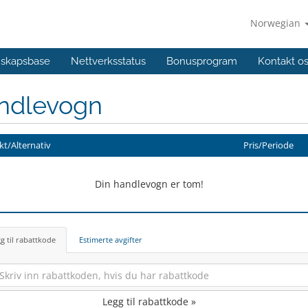
Norwegian
skapsbase
Nettverksstatus
Bonusprogram
Kontakt o
ndlevogn
t/Alternativ
Pris/Periode
Din handlevogn er tom!
g til rabattkode
Estimerte avgifter
Legg til rabattkode »