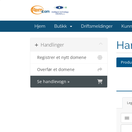
Hjem
Butikk
Driftsmeldinger
Kunn
Ha
Handlinger
Registrer et nytt domene
Produk
Overfør et domene
Se handlevogn »
Leg