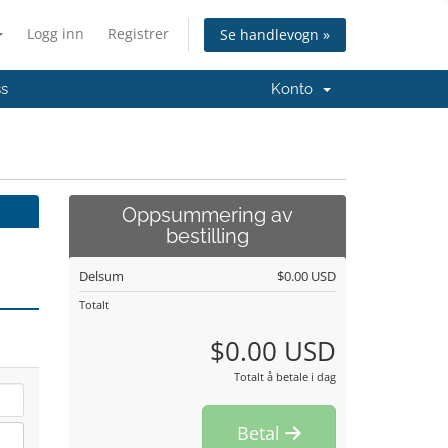
Logg inn
Registrer
Se handlevogn »
ss
Konto
Oppsummering av
bestilling
Delsum
$0.00 USD
Totalt
$0.00 USD
Totalt å betale i dag
Betal